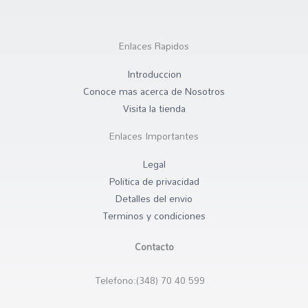
b
a
m
o
g
a
Enlaces Rapidos
o
r
r
k
a
k
Introduccion
Conoce mas acerca de Nosotros
-
m
e
Visita la tienda
f
d
Enlaces Importantes
-
Legal
a
Politica de privacidad
l
Detalles del envio
t
Terminos y condiciones
Contacto
Telefono:(348) 70 40 599