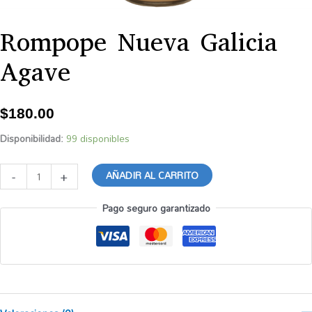
Rompope Nueva Galicia
Rompope
Nueva
Agave
Galicia
Agave
cantidad
$
180.00
Disponibilidad:
99 disponibles
-
+
AÑADIR AL CARRITO
Pago seguro garantizado