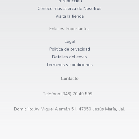
k
a
k
Introduccion
Conoce mas acerca de Nosotros
-
m
e
Visita la tienda
f
d
Enlaces Importantes
-
Legal
a
Politica de privacidad
l
Detalles del envio
t
Terminos y condiciones
Contacto
Telefono:(348) 70 40 599
Domicilio: Av Miguel Alemán 51, 47950 Jesús María, Jal.