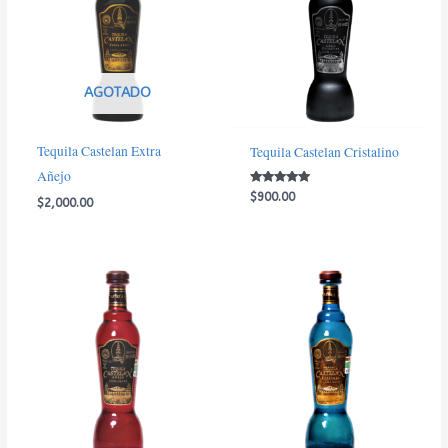
AGOTADO
Tequila Castelan Extra
Tequila Castelan Cristalino
Añejo
Valorado con
$
900.00
$
2,000.00
5.00
de 5