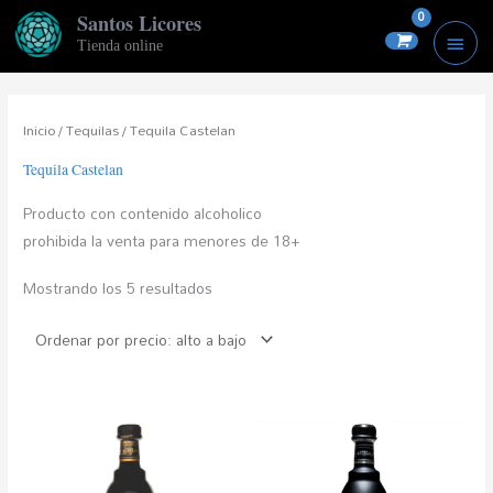
Ir
MEN
Santos Licores
al
Tienda online
PRIN
contenido
Ordenado
por
precio:
Inicio
/
Tequilas
/ Tequila Castelan
alto
a
bajo
Tequila Castelan
Producto con contenido alcoholico
prohibida la venta para menores de 18+
Mostrando los 5 resultados