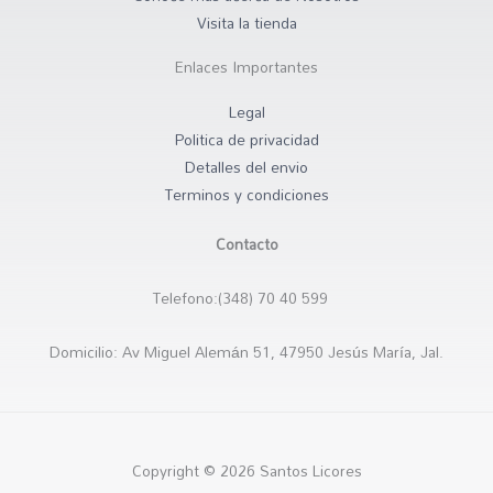
-
m
e
Visita la tienda
f
d
Enlaces Importantes
-
Legal
a
Politica de privacidad
l
Detalles del envio
t
Terminos y condiciones
Contacto
Telefono:(348) 70 40 599
Domicilio: Av Miguel Alemán 51, 47950 Jesús María, Jal.
Copyright © 2026 Santos Licores