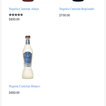
Tequila Castelan Añejo
Tequila Castelan Reposado
$
700.00
Valorado con
$
850.00
5.00
de 5
Tequila Castelan Blanco
$
600.00